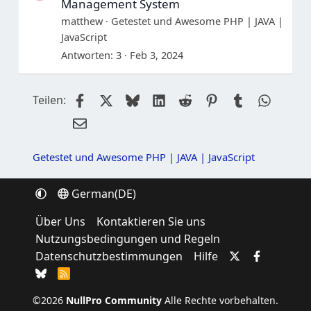
Management System
matthew
Getestet und Awesome PHP | JAVA |
JavaScript
Antworten
3
Feb 3, 2024
Facebook
X
Bluesky
LinkedIn
Reddit
Pinterest
Tumblr
Whats
Teilen:
E-Mail
Getestet und Awesome PHP | JAVA | JavaScript
German(DE)
Über Uns
Kontaktieren Sie uns
Nutzungsbedingungen und Regeln
Datenschutzbestimmungen
Hilfe
R
S
S
©2026
NullPro Community
Alle Rechte vorbehalten.