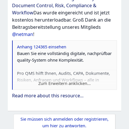
Document Control, Risk, Compliance &
Workflow
Das wurde eingereicht und ist jetzt
kostenlos herunterloadbar. Groß Dank an die
Beitragsbereitstellung unseres Mitglieds
@netman
!
Anhang 124365 einsehen
Bauen Sie eine vollständig digitale, nachprüfbar
quality-System ohne Komplexität.
Pro QMS hilft Ihnen, Audits, CAPA, Dokumente,
Risiken, Anfragen und Workflows – alle in
Zum Erweitern anklicken...
einem zentralen Plattform – zu verwalten.
Entworfen für Organisationen, die das
Read more about this resource...
Manuelles Arbeiten reduzieren möchten, die
Compliance verbessern und sich auf Skalierung
organisieren.
Sie müssen sich anmelden oder registrieren,
um hier zu antworten.
Warum Pro QMS auswählen?