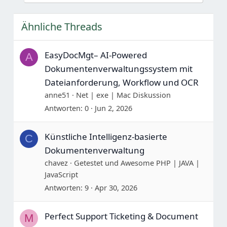
Ein-Stop-System (keine Mehrfachwerkzeuge
erforderlich)
Ähnliche Threads
Sauberes und praktisches UI (kein unnötiges
Komplexitäts)
Vollständig anpassbare Workflows
EasyDocMgt– AI-Powered
A
Dokumentenverwaltungssystem mit
Dateianforderung, Workflow und OCR
anne51
Net | exe | Mac Diskussion
Antworten
0
Jun 2, 2026
Künstliche Intelligenz-basierte
C
Dokumentenverwaltung
chavez
Getestet und Awesome PHP | JAVA |
JavaScript
Antworten
9
Apr 30, 2026
Perfect Support Ticketing & Document
M