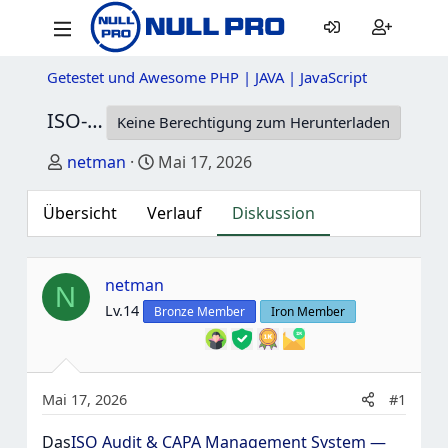
Getestet und Awesome PHP | JAVA | JavaScript
ISO-Audit-und-CAPA-Betriebssystem—Dokumentkontrolle-Risiko-Kompliance-Umwandlungsprozesse
Keine Berechtigung zum Herunterladen
Thread-Starter
Startdatum
netman
Mai 17, 2026
Übersicht
Verlauf
Diskussion
netman
N
Lv.14
Bronze Member
Iron Member
Mai 17, 2026
#1
Das
ISO Audit & CAPA Management System —