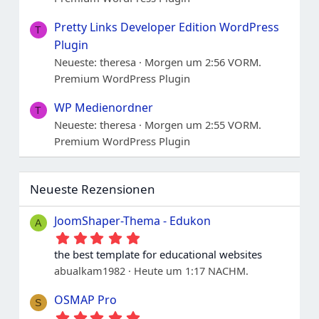
Pretty Links Developer Edition WordPress
T
Plugin
Neueste: theresa
Morgen um 2:56 VORM.
Premium WordPress Plugin
WP Medienordner
T
Neueste: theresa
Morgen um 2:55 VORM.
Premium WordPress Plugin
Neueste Rezensionen
JoomShaper-Thema - Edukon
A
5
.
the best template for educational websites
0
abualkam1982
Heute um 1:17 NACHM.
0
S
t
OSMAP Pro
S
e
5