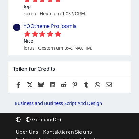
r
.
n
top
0
e
saxen
Heute um 1:03 VORM.
0
S
t
YOOtheme Pro Joomla
L
e
5
r
.
n
Nice
0
e
lorus
Gestern um 8:49 NACHM.
0
S
t
e
Teilen für Credits
r
n
e
Facebook
X
Bluesky
LinkedIn
Reddit
Pinterest
Tumblr
WhatsApp
E-Mail
Business and Business Script And Design
German(DE)
Über Uns
Kontaktieren Sie uns