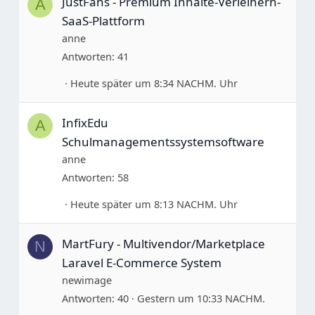
JustFans - Premium Inhalte-Verleihern-
A
SaaS-Plattform
anne
Antworten
41
Heute später um 8:34 NACHM. Uhr
InfixEdu
A
Schulmanagementssystemsoftware
anne
Antworten
58
Heute später um 8:13 NACHM. Uhr
MartFury - Multivendor/Marketplace
N
Laravel E-Commerce System
newimage
Antworten
40
Gestern um 10:33 NACHM.