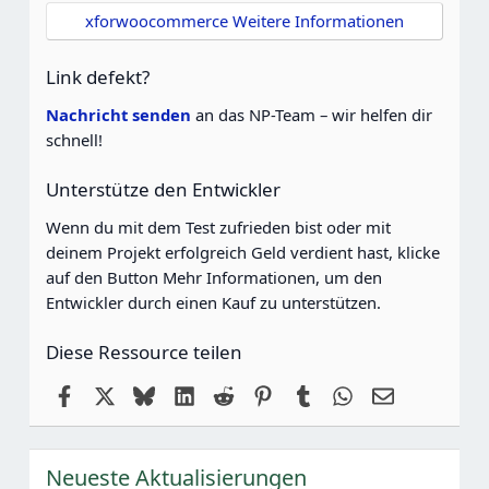
t
xforwoocommerce Weitere Informationen
e
r
n
Link defekt?
e
Nachricht senden
an das NP-Team – wir helfen dir
schnell!
Unterstütze den Entwickler
Wenn du mit dem Test zufrieden bist oder mit
deinem Projekt erfolgreich Geld verdient hast, klicke
auf den Button Mehr Informationen, um den
Entwickler durch einen Kauf zu unterstützen.
Diese Ressource teilen
Facebook
X
Bluesky
LinkedIn
Reddit
Pinterest
Tumblr
WhatsApp
E-Mail
Neueste Aktualisierungen