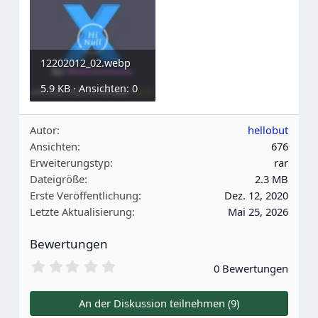
12202012_02.webp
5.9 KB · Ansichten: 0
Autor
hellobut
Ansichten
676
Erweiterungstyp
rar
Dateigröße
2.3 MB
Erste Veröffentlichung
Dez. 12, 2020
Letzte Aktualisierung
Mai 25, 2026
Bewertungen
0
0 Bewertungen
.
0
0
An der Diskussion teilnehmen (9)
S