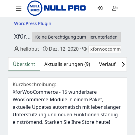
WordPress Plugin
XfürWooCommerce
2.2.4
Keine Berechtigung zum Herunterladen
Autor
Erstellungsdatum
Tags
hellobut
Dez. 12, 2020
xforwoocommerce
Übersicht
Aktualisierungen (9)
Verlauf
Disk
Kurzbeschreibung
XforWooCommerce - 15 wunderbare
WooCommerce-Module in einem Paket,
aktuelle Updates automatisch mit lebenslanger
Unterstützung und neuen Funktionen ständig
einströmend. Stärken Sie Ihre Store heute!