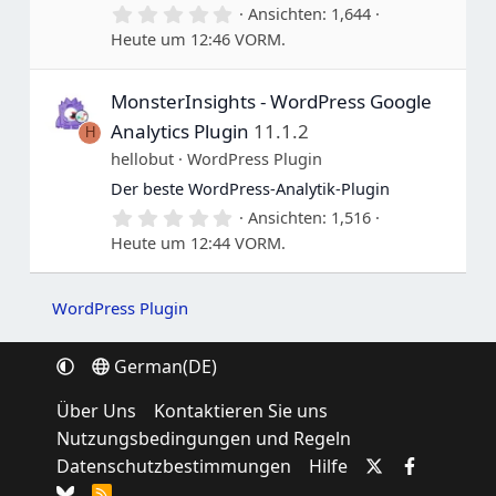
0
Ansichten
1,644
.
Heute um 12:46 VORM.
0
0
S
MonsterInsights - WordPress Google
t
e
Analytics Plugin
11.1.2
H
r
n
hellobut
WordPress Plugin
e
Der beste WordPress-Analytik-Plugin
0
Ansichten
1,516
.
Heute um 12:44 VORM.
0
0
S
t
WordPress Plugin
e
r
n
German(DE)
e
Über Uns
Kontaktieren Sie uns
Nutzungsbedingungen und Regeln
Datenschutzbestimmungen
Hilfe
R