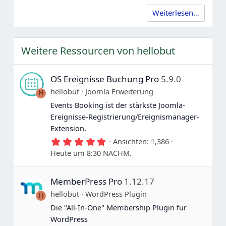
Weiterlesen…
Weitere Ressourcen von hellobut
OS Ereignisse Buchung Pro
5.9.0
hellobut
Joomla Erweiterung
H
Events Booking ist der stärkste Joomla-
Ereignisse-Registrierung/Ereignismanager-
Extension.
5
Ansichten
1,386
.
Heute um 8:30 NACHM.
0
0
S
MemberPress Pro
1.12.17
t
e
hellobut
WordPress Plugin
H
r
n
Die "All-In-One" Membership Plugin für
e
WordPress