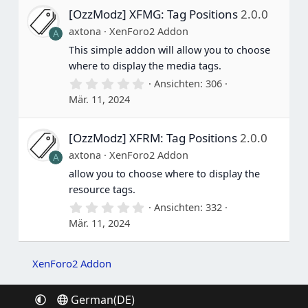
S
[OzzModz] XFMG: Tag Positions
2.0.0
t
e
axtona
XenForo2 Addon
A
r
n
This simple addon will allow you to choose
e
where to display the media tags.
0
Ansichten
306
.
Mär. 11, 2024
0
0
S
[OzzModz] XFRM: Tag Positions
2.0.0
t
e
axtona
XenForo2 Addon
A
r
n
allow you to choose where to display the
e
resource tags.
0
Ansichten
332
.
Mär. 11, 2024
0
0
S
t
XenForo2 Addon
e
r
n
German(DE)
e