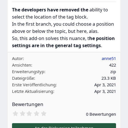
The developers have removed the
ability to
select the location of the tag block.
In the first branch, you could choose a position
above or below the topic, but here, alas.
So, this add-on solves this nuance, t
he position
settings are in the general tag settings
.
Autor
anne51
Ansichten
422
Erweiterungstyp
zip
Dateigröße
23.3 KB
Erste Veröffentlichung
Apr 3, 2021
Letzte Aktualisierung
Apr 3, 2021
Bewertungen
0
0 Bewertungen
.
0
0