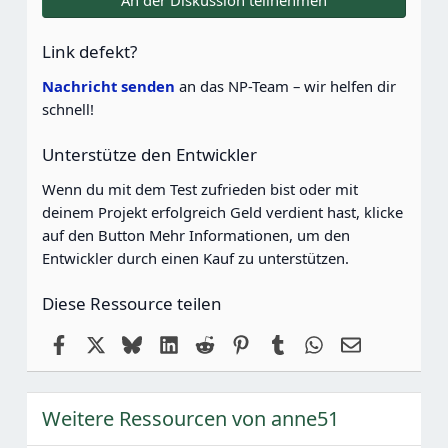
An der Diskussion teilnehmen
S
t
e
Link defekt?
r
n
Nachricht senden
an das NP-Team – wir helfen dir
e
schnell!
Unterstütze den Entwickler
Wenn du mit dem Test zufrieden bist oder mit
deinem Projekt erfolgreich Geld verdient hast, klicke
auf den Button Mehr Informationen, um den
Entwickler durch einen Kauf zu unterstützen.
Diese Ressource teilen
Facebook
X
Bluesky
LinkedIn
Reddit
Pinterest
Tumblr
WhatsApp
E-Mail
Weitere Ressourcen von anne51