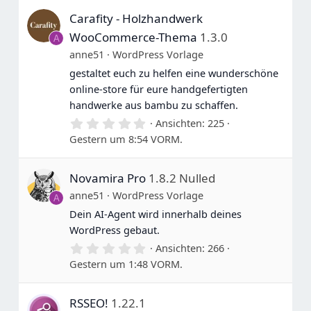
Carafity - Holzhandwerk
WooCommerce-Thema
1.3.0
A
anne51
WordPress Vorlage
gestaltet euch zu helfen eine wunderschöne
online-store für eure handgefertigten
handwerke aus bambu zu schaffen.
0
Ansichten
225
.
Gestern um 8:54 VORM.
0
0
S
Novamira Pro
1.8.2 Nulled
t
e
anne51
WordPress Vorlage
A
r
n
Dein AI-Agent wird innerhalb deines
e
WordPress gebaut.
0
Ansichten
266
.
Gestern um 1:48 VORM.
0
0
S
RSSEO!
1.22.1
t