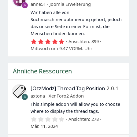
e
anne51
Joomla Erweiterung
A
r
n
Wir haben alle von
e
Suchmaschinenoptimierung gehört, jedoch
das unsere Seite in einer Form ist, die
Menschen finden können.
5
Ansichten
899
.
Mittwoch um 9:47 VORM. Uhr
0
0
S
t
Ähnliche Ressourcen
e
r
n
e
[OzzModz] Thread Tag Position
2.0.1
axtona
XenForo2 Addon
A
This simple addon will allow you to choose
where to display the thread tags.
0
Ansichten
278
.
Mär. 11, 2024
0
0