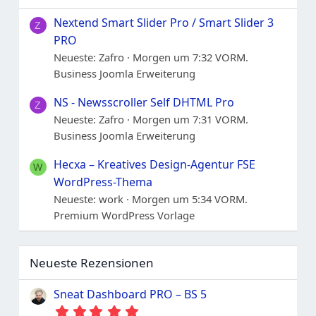
Nextend Smart Slider Pro / Smart Slider 3
Z
PRO
Neueste: Zafro
Morgen um 7:32 VORM.
Business Joomla Erweiterung
NS - Newsscroller Self DHTML Pro
Z
Neueste: Zafro
Morgen um 7:31 VORM.
Business Joomla Erweiterung
Hecxa – Kreatives Design-Agentur FSE
W
WordPress-Thema
Neueste: work
Morgen um 5:34 VORM.
Premium WordPress Vorlage
Neueste Rezensionen
Sneat Dashboard PRO – BS 5
5