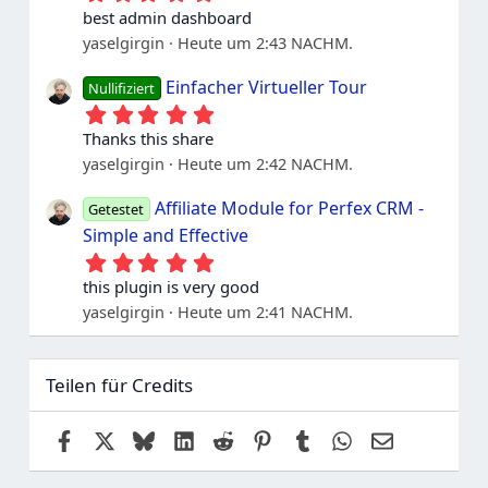
.
best admin dashboard
0
yaselgirgin
Heute um 2:43 NACHM.
0
S
t
Einfacher Virtueller Tour
Nullifiziert
e
5
r
.
n
Thanks this share
0
e
yaselgirgin
Heute um 2:42 NACHM.
0
S
t
Affiliate Module for Perfex CRM -
Getestet
e
Simple and Effective
r
n
5
e
.
this plugin is very good
0
yaselgirgin
Heute um 2:41 NACHM.
0
S
t
e
Teilen für Credits
r
n
e
Facebook
X
Bluesky
LinkedIn
Reddit
Pinterest
Tumblr
WhatsApp
E-Mail