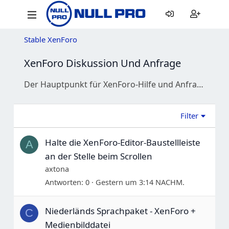
Stable XenForo
XenForo Diskussion Und Anfrage
Der Hauptpunkt für XenForo-Hilfe und Anfragen. Stell Fragen zu Installation, Verwaltung und fordere spezifische Addons oder Styles an.
Filter
Halte die XenForo-Editor-Baustellleiste
A
an der Stelle beim Scrollen
axtona
Antworten
0
Gestern um 3:14 NACHM.
Niederländs Sprachpaket - XenForo +
C
Medienbilddatei