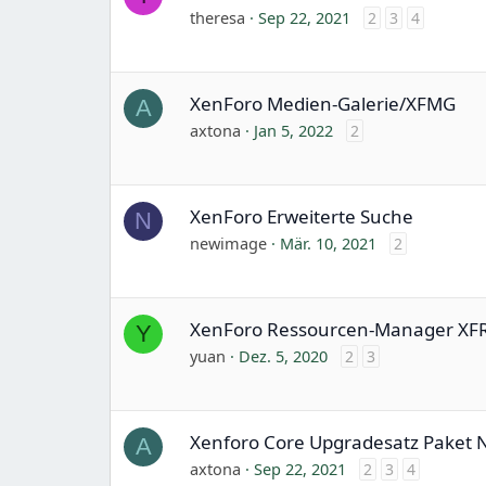
theresa
Sep 22, 2021
2
3
4
XenForo Medien-Galerie/XFMG
A
axtona
Jan 5, 2022
2
XenForo Erweiterte Suche
N
newimage
Mär. 10, 2021
2
XenForo Ressourcen-Manager X
Y
yuan
Dez. 5, 2020
2
3
Xenforo Core Upgradesatz Paket 
A
axtona
Sep 22, 2021
2
3
4