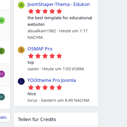
JoomShaper-Thema - Edukon
A
5
.
the best template for educational
0
W
websites
0
S
abualkam1982
Heute um 1:17
t
NACHM.
e
r
OSMAP Pro
n
S
Z
e
5
.
top
0
saxen
Heute um 1:03 VORM.
0
S
H
t
YOOtheme Pro Joomla
L
e
5
r
.
n
Nice
0
A
e
lorus
Gestern um 8:49 NACHM.
0
S
t
e
ben.
Teilen für Credits
r
n