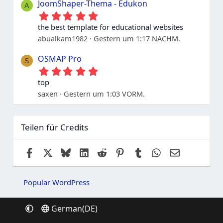
t
JoomShaper-Thema - Edukon
A
e
5
r
.
n
the best template for educational websites
0
e
abualkam1982
Gestern um 1:17 NACHM.
0
S
t
OSMAP Pro
S
e
5
r
.
n
top
0
e
saxen
Gestern um 1:03 VORM.
0
S
t
e
Teilen für Credits
r
n
e
Facebook
X
Bluesky
LinkedIn
Reddit
Pinterest
Tumblr
WhatsApp
E-Mail
Popular WordPress
German(DE)