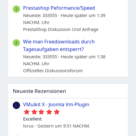
Prestashop Peformance/Speed
3
Neueste: 333555
Heute später um 1:39
NACHM. Uhr
PrestaShop Diskussion Und Anfrage
Wie man Freedownloads durch
3
Tagesaufgaben entsperrt?
Neueste: 333555
Heute später um 1:38
NACHM. Uhr
Offizielles Diskussionsforum
Neueste Rezensionen
VMuikit X - Joomla Vm-Plugin
L
5
.
Excellent
0
lorus
Gestern um 9:51 NACHM.
0
S