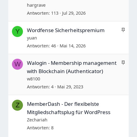
n
i
hargrave
n
Antworten
113
Jul 29, 2026
n
e
A
Wordfense Sicherheitspremium
Y
n
n
yuan
p
Antworten
46
Mai 14, 2026
i
n
A
Walogin - Membership management
W
n
n
with Blockchain (Authenticator)
e
p
w8100
n
i
Antworten
4
Mai 29, 2023
n
n
MemberDash - Der flexibelste
Z
e
Mitgliedschaftsplug für WordPress
n
Zechariah
Antworten
8