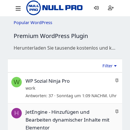
Popular WordPress
Premium WordPress Plugin
Herunterladen Sie tausende kostenlos und kommerzieller WordPress-Plugins. Nehmen Sie die neuesten nukleierten Plugins herunter, finden Sie Unterstützung und diskutieren Sie die besten Erweiterungen für Ihr Site.
Filter
A
WP Sozial Ninja Pro
W
n
work
p
Antworten
37
Sonntag um 1:09 NACHM. Uhr
i
n
A
JetEngine - Hinzufügen und
H
n
n
Bearbeiten dynamischer Inhalte mit
e
p
Elementor