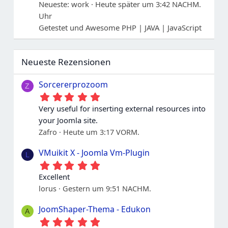
Neueste: work
Heute später um 3:42 NACHM.
Uhr
Getestet und Awesome PHP | JAVA | JavaScript
Neueste Rezensionen
Sorcererprozoom
Z
5
.
Very useful for inserting external resources into
0
your Joomla site.
0
S
Zafro
Heute um 3:17 VORM.
t
e
VMuikit X - Joomla Vm-Plugin
L
r
5
n
.
e
Excellent
0
lorus
Gestern um 9:51 NACHM.
0
S
t
JoomShaper-Thema - Edukon
A
e
5
r